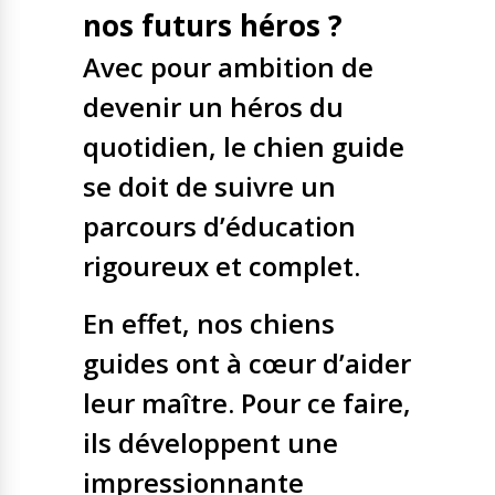
nos futurs héros ?
Nos solutions
Tout savoir
Le chien guide d’aveugle
Avec pour ambition de
La canne blanche
devenir un héros du
électronique
Irremplaçables, la
Le Bemob
quotidien, le chien guide
série
se doit de suivre un
Formation & Rééducation
fonctionnelle
Nous contacter
parcours d’éducation
Formation
rigoureux et complet.
Rééducation fonctionnelle
En effet, nos chiens
guides ont à cœur d’aider
leur maître. Pour ce faire,
ils développent une
impressionnante