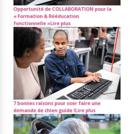
Opportunité de COLLABORATION pour la
« Formation & Rééducation
fonctionnelle »
Lire plus
7 bonnes raisons pour oser faire une
demande de chien guide !
Lire plus