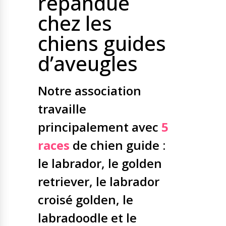
répandue
Nos solutions
chez les
Tout savoir
Le chien guide d’aveugle
La canne blanche
chiens guides
électronique
Irremplaçables, la
d’aveugles
Le Bemob
série
Formation & Rééducation
Notre association
fonctionnelle
Nous contacter
travaille
Formation
Rééducation fonctionnelle
principalement avec
5
races
de chien guide :
le labrador, le golden
retriever, le labrador
croisé golden, le
labradoodle et le