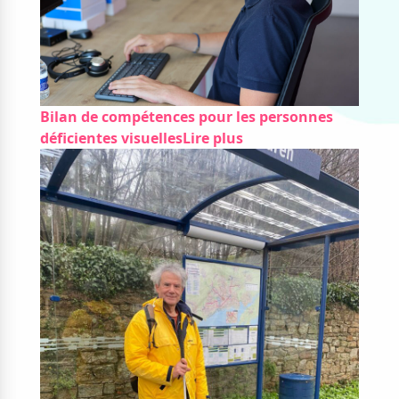
Nos solutions
Tout savoir
Le chien guide d’aveugle
La canne blanche
électronique
Irremplaçables, la
Le Bemob
série
Bilan de compétences pour les personnes
déficientes visuelles
Lire plus
Formation & Rééducation
fonctionnelle
Nous contacter
Formation
Rééducation fonctionnelle