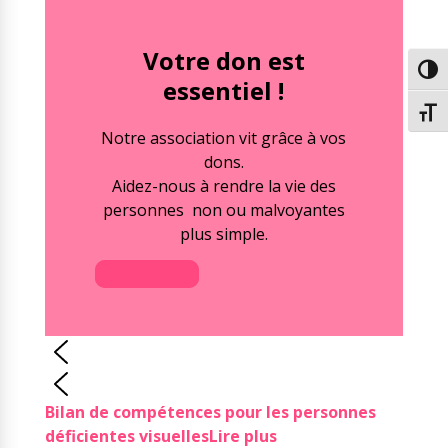
Votre don est
Passe
essentiel !
Chang
Notre association vit grâce à vos
dons.
Aidez-nous à rendre la vie des
personnes non ou malvoyantes
plus simple.
Faire un don
Bilan de compétences pour les personnes
déficientes visuelles
Lire plus