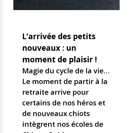
Nos solutions
Tout savoir
Le chien guide d’aveugle
La canne blanche
électronique
Irremplaçables, la
L’arrivée des petits
Le Bemob
série
nouveaux : un
Formation & Rééducation
moment de plaisir !
fonctionnelle
Nous contacter
Formation
Magie du cycle de la vie…
Rééducation fonctionnelle
Le moment de partir à la
retraite arrive pour
certains de nos héros et
de nouveaux chiots
intègrent nos écoles de