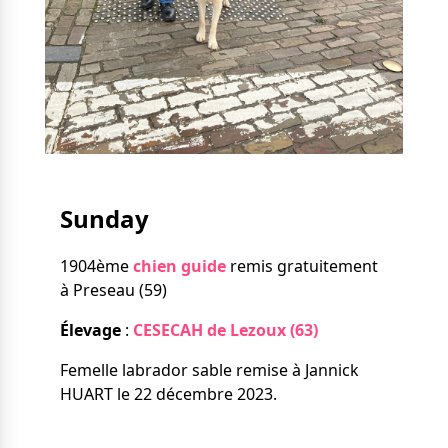
Nos solutions
Tout savoir
Le chien guide d’aveugle
La canne blanche
électronique
Irremplaçables, la
Le Bemob
série
Formation & Rééducation
fonctionnelle
Nous contacter
Sunday
Formation
Rééducation fonctionnelle
1904ème
chien guide
remis gratuitement
à Preseau (59)
Élevage
:
CESECAH de Lezoux (63)
Femelle labrador sable remise à Jannick
HUART le 22 décembre 2023.