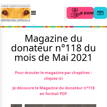
JE DONNE
Menu
Abonn
Search
Magazine du
donateur n°118 du
L’association
Nous aider
Qui sommes-nous ?
mois de Mai 2021
Faire un don
Nos partenaires
Legs et assurance vie
Nos centres
Organiser une
Pour écouter le magazine par chapitres :
collecte
Actualités
cliquez ici
Parrainer un futur
Nos remises
chien guide
Nos dernières actus
Je découvre le Magazine du donateur n°118
Devenir famille
Agenda
en format PDF
d’accueil
Le magazine du donateur
Devenir bénévole