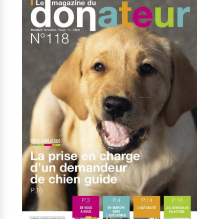
Nos solutions
Tout savoir
Le chien guide d’aveugle
La canne blanche
électronique
Irremplaçables, la
Le Bemob
série
Formation & Rééducation
fonctionnelle
Nous contacter
Formation
Rééducation fonctionnelle