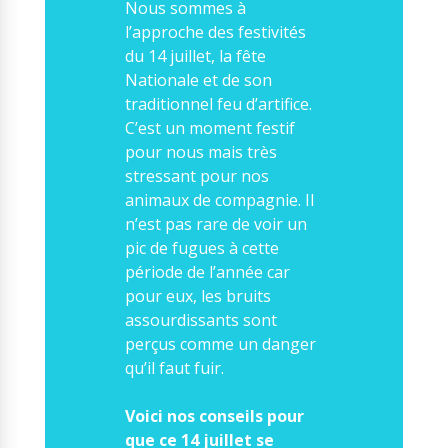
Nous sommes à
Nos solutions
l’approche des festivités
Tout savoir
Le chien guide d’aveugle
du 14 juillet, la fête
La canne blanche
Nationale et de son
électronique
traditionnel feu d’artifice.
Irremplaçables, la
Le Bemob
C’est un moment festif
série
pour nous mais très
Formation & Rééducation
stressant pour nos
fonctionnelle
Nous contacter
animaux de compagnie. Il
Formation
n’est pas rare de voir un
Rééducation fonctionnelle
pic de fugues à cette
période de l’année car
pour eux, les bruits
assourdissants sont
perçus comme un danger
qu’il faut fuir.
Voici nos conseils pour
que ce 14 juillet se